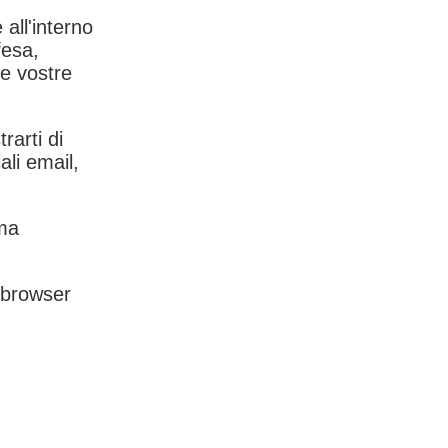
 all'interno
fesa,
le vostre
rarti di
ali email,
rma
l browser