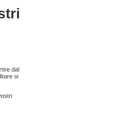
tri
rtire dal
itare si
vostri