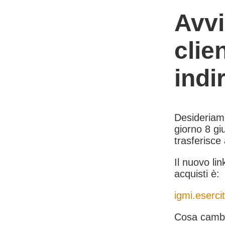
Avvi
clie
indi
Desideriamo 
giorno 8 giu
trasferisce
Il nuovo lin
acquisti è:
igmi.esercit
Cosa cambi