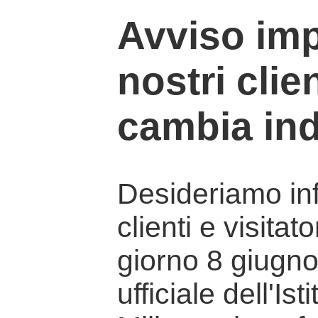
Avviso imp
nostri clien
cambia ind
Desideriamo info
clienti e visitat
giorno 8 giugno 
ufficiale dell'Is