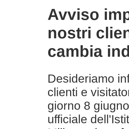
Avviso imp
nostri clien
cambia ind
Desideriamo info
clienti e visitat
giorno 8 giugno 
ufficiale dell'Is