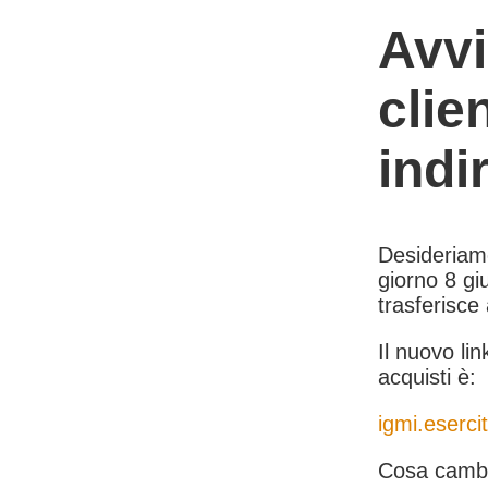
Avvi
clie
indi
Desideriamo 
giorno 8 giu
trasferisce
Il nuovo lin
acquisti è:
igmi.esercit
Cosa cambi