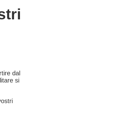
tri
rtire dal
itare si
vostri