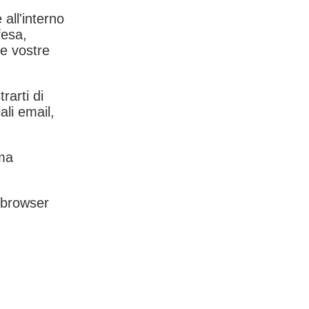
 all'interno
fesa,
le vostre
rarti di
ali email,
rma
l browser