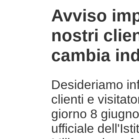
Avviso imp
nostri clien
cambia ind
Desideriamo info
clienti e visitat
giorno 8 giugno 
ufficiale dell'Is