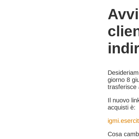
Avvi
clie
indi
Desideriamo 
giorno 8 giu
trasferisce
Il nuovo lin
acquisti è:
igmi.esercit
Cosa cambi