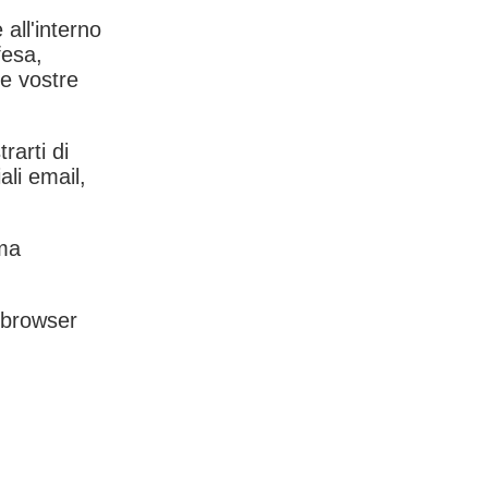
 all'interno
fesa,
le vostre
rarti di
ali email,
rma
l browser