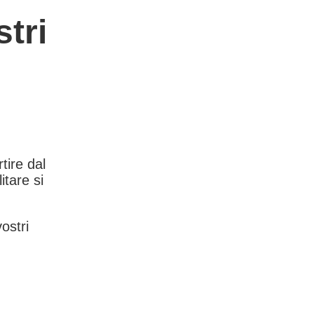
tri
rtire dal
itare si
vostri