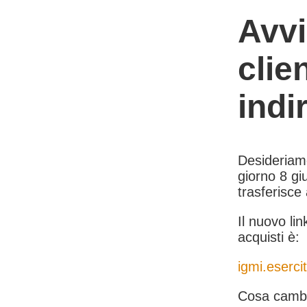
Avvi
clie
indi
Desideriamo 
giorno 8 giu
trasferisce
Il nuovo lin
acquisti è:
igmi.esercit
Cosa cambi