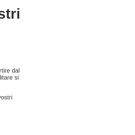
tri
rtire dal
itare si
vostri