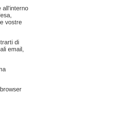
 all'interno
fesa,
le vostre
rarti di
ali email,
rma
l browser