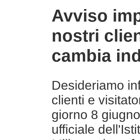
Avviso imp
nostri clien
cambia ind
Desideriamo info
clienti e visitat
giorno 8 giugno 
ufficiale dell'Is