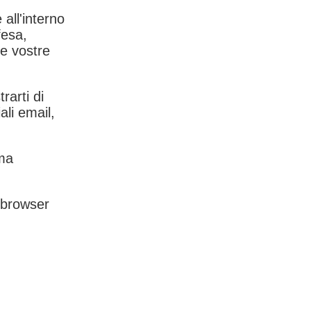
 all'interno
fesa,
le vostre
rarti di
ali email,
rma
l browser