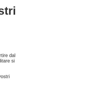
tri
rtire dal
itare si
vostri