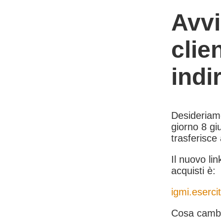
Avvi
clie
indi
Desideriamo 
giorno 8 giu
trasferisce
Il nuovo lin
acquisti è:
igmi.esercit
Cosa cambi