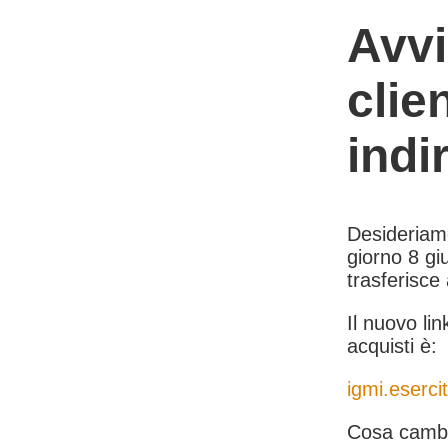
Avvi
clie
indi
Desideriamo 
giorno 8 giu
trasferisce
Il nuovo lin
acquisti è:
igmi.esercit
Cosa cambi