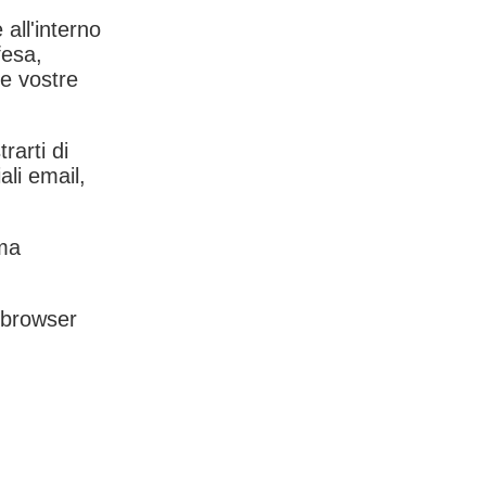
 all'interno
fesa,
le vostre
rarti di
ali email,
rma
l browser