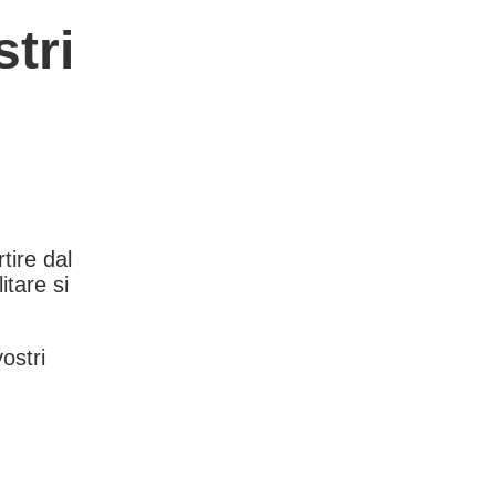
tri
rtire dal
itare si
vostri