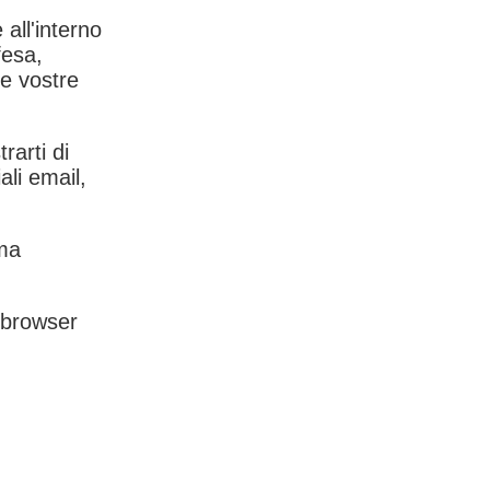
 all'interno
fesa,
le vostre
rarti di
ali email,
rma
l browser