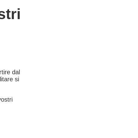
tri
rtire dal
itare si
vostri