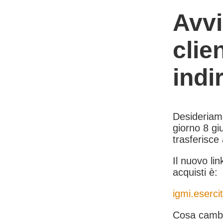
Avvi
clie
indi
Desideriamo 
giorno 8 giu
trasferisce
Il nuovo lin
acquisti è:
igmi.esercit
Cosa cambi