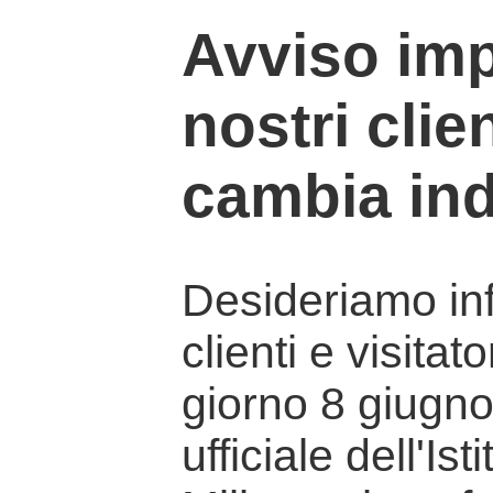
Avviso imp
nostri clien
cambia ind
Desideriamo info
clienti e visitat
giorno 8 giugno 
ufficiale dell'Is