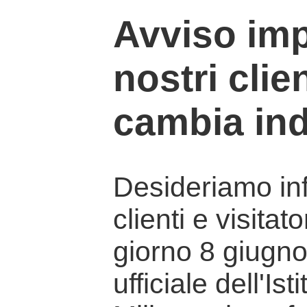
Avviso imp
nostri clien
cambia ind
Desideriamo info
clienti e visitat
giorno 8 giugno 
ufficiale dell'Is